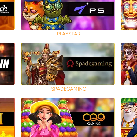
PLAYSTAR
SPADEGAMING