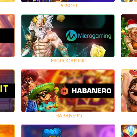
PGSOFT
MICROGAMING
HABANERO