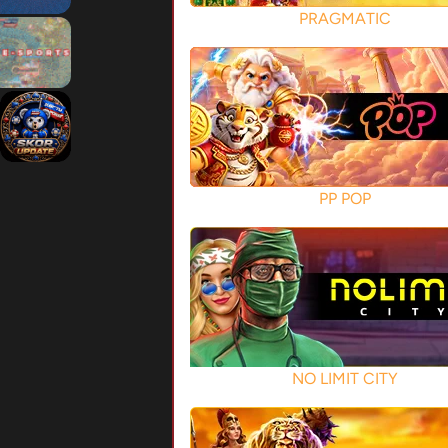
PRAGMATIC
PP POP
NO LIMIT CITY