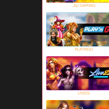
JILI GAMING
PLAYNGO
LIVE22