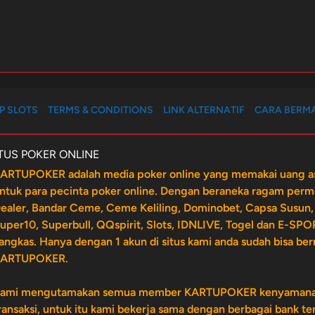
P SLOTS
TERMS & CONDITIONS
LINK ALTERNATIF
CARA BERM
TUS POKER ONLINE
KARTUPOKER
adalah media poker online yang memakai uang as
ntuk para pecinta poker online. Dengan beraneka ragam perm
ealer, Bandar Ceme, Ceme Keliling, Dominobet, Capsa Susun,
uper10, Superbull, QQspirit, Slots, IDNLIVE, Togel dan E-SPO
angkas. Hanya dengan 1 akun di situs kami anda sudah bisa be
KARTUPOKER
.
ami mengutamakan semua member
KARTUPOKER
kenyamana
ransaksi, untuk itu kami bekerja sama dengan berbagai bank ter