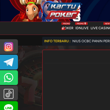
PROMO
PROMO
NEW
POKER
IDNLIVE
LIVE CASI
RI MAYBANK MEGA DANAMON E-WALLET JAGO JENIUS OCBC PANIN PER
INFO TERBARU :