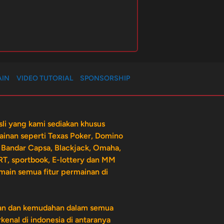
AIN
VIDEO TUTORIAL
SPONSORSHIP
li yang kami sediakan khusus
ainan seperti Texas Poker, Domino
 Bandar Capsa, Blackjack, Omaha,
RT, sportbook, E-lottery dan MM
rmain semua fitur permainan di
n dan kemudahan dalam semua
kenal di indonesia di antaranya