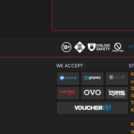
RT
WE ACCEPT :
SI
u
D
S
T
K
t