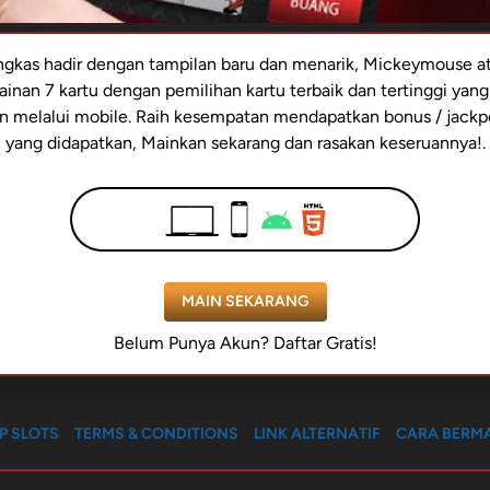
gkas hadir dengan tampilan baru dan menarik, Mickeymouse a
mainan 7 kartu dengan pemilihan kartu terbaik dan tertinggi ya
melalui mobile. Raih kesempatan mendapatkan bonus / jackpot
yang didapatkan, Mainkan sekarang dan rasakan keseruannya!.
MAIN SEKARANG
Belum Punya Akun?
Daftar Gratis!
P SLOTS
TERMS & CONDITIONS
LINK ALTERNATIF
CARA BERM