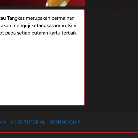
tau Tangkas merupakan permainan
ng akan menguji ketangkasanmu. Kini
 pada setiap putaran kartu terbaik
AIN
VIDEO TUTORIAL
SPONSORSHIP