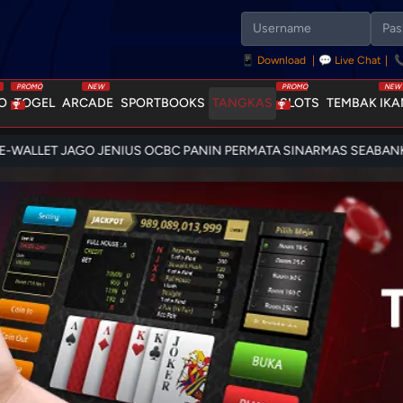
📱 Download
|
💬 Live Chat
|

PROMO
NEW
PROMO
NEW
NO
TOGEL
ARCADE
SPORTBOOKS
TANGKAS
SLOTS
TEMBAK IKA
 E-WALLET JAGO JENIUS OCBC PANIN PERMATA SINARMAS SEABANK O